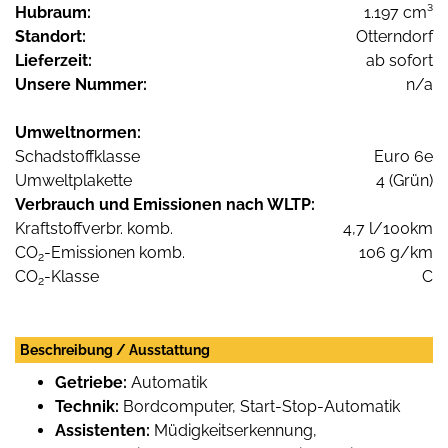
Hubraum:
1.197 cm³
Standort:
Otterndorf
Lieferzeit:
ab sofort
Unsere Nummer:
n/a
Umweltnormen:
Schadstoffklasse
Euro 6e
Umweltplakette
4 (Grün)
Verbrauch und Emissionen nach WLTP:
Kraftstoffverbr. komb.
4,7 l/100km
CO
-Emissionen komb.
106 g/km
2
CO
-Klasse
C
2
Beschreibung / Ausstattung
Getriebe:
Automatik
Technik:
Bordcomputer, Start-Stop-Automatik
Assistenten:
Müdigkeitserkennung,