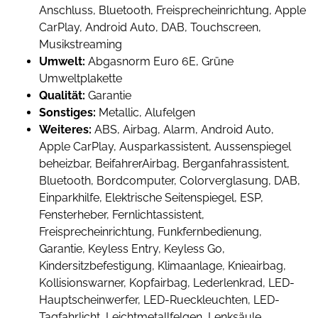
Anschluss, Bluetooth, Freisprecheinrichtung, Apple
CarPlay, Android Auto, DAB, Touchscreen,
Musikstreaming
Umwelt:
Abgasnorm Euro 6E, Grüne
Umweltplakette
Qualität:
Garantie
Sonstiges:
Metallic, Alufelgen
Weiteres:
ABS, Airbag, Alarm, Android Auto,
Apple CarPlay, Ausparkassistent, Aussenspiegel
beheizbar, BeifahrerAirbag, Berganfahrassistent,
Bluetooth, Bordcomputer, Colorverglasung, DAB,
Einparkhilfe, Elektrische Seitenspiegel, ESP,
Fensterheber, Fernlichtassistent,
Freisprecheinrichtung, Funkfernbedienung,
Garantie, Keyless Entry, Keyless Go,
Kindersitzbefestigung, Klimaanlage, Knieairbag,
Kollisionswarner, Kopfairbag, Lederlenkrad, LED-
Hauptscheinwerfer, LED-Rueckleuchten, LED-
Tagfahrlicht, Leichtmetallfelgen, Lenksäule