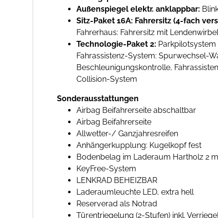
Außenspiegel elektr. anklappbar:
Blin
Sitz-Paket 16A: Fahrersitz (4-fach vers
Fahrerhaus: Fahrersitz mit Lendenwirbel
Technologie-Paket 2:
Parkpilotsystem 
Fahrassistenz-System: Spurwechsel-War
Beschleunigungskontrolle, Fahrassisten
Collision-System
Sonderausstattungen
Airbag Beifahrerseite abschaltbar
Airbag Beifahrerseite
Allwetter-/ Ganzjahresreifen
Anhängerkupplung: Kugelkopf fest
Bodenbelag im Laderaum Hartholz 2 mi
KeyFree-System
LENKRAD BEHEIZBAR
Laderaumleuchte LED, extra hell
Reserverad als Notrad
Türentriegelung (2-Stufen) inkl. Verrie