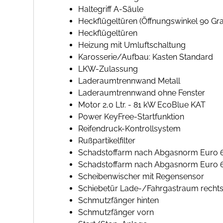
Haltegriff A-Säule
Heckflügeltüren (Öffnungswinkel 90 Gr
Heckflügeltüren
Heizung mit Umluftschaltung
Karosserie/Aufbau: Kasten Standard
LKW-Zulassung
Laderaumtrennwand Metall
Laderaumtrennwand ohne Fenster
Motor 2,0 Ltr. - 81 kW EcoBlue KAT
Power KeyFree-Startfunktion
Reifendruck-Kontrollsystem
Rußpartikelfilter
Schadstoffarm nach Abgasnorm Euro 
Schadstoffarm nach Abgasnorm Euro 
Scheibenwischer mit Regensensor
Schiebetür Lade-/Fahrgastraum recht
Schmutzfänger hinten
Schmutzfänger vorn