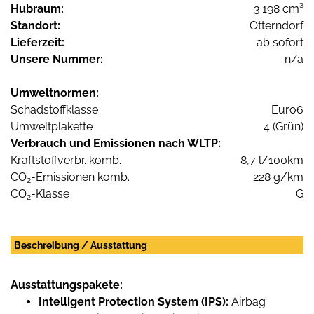
Hubraum:
3.198 cm³
Standort:
Otterndorf
Lieferzeit:
ab sofort
Unsere Nummer:
n/a
Umweltnormen:
Schadstoffklasse
Euro6
Umweltplakette
4 (Grün)
Verbrauch und Emissionen nach WLTP:
Kraftstoffverbr. komb.
8,7 l/100km
CO
-Emissionen komb.
228 g/km
2
CO
-Klasse
G
2
Beschreibung / Ausstattung
Ausstattungspakete:
Intelligent Protection System (IPS):
Airbag