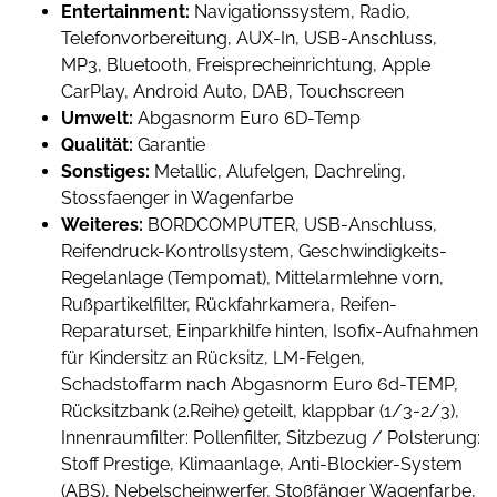
Entertainment:
Navigationssystem, Radio,
Telefonvorbereitung, AUX-In, USB-Anschluss,
MP3, Bluetooth, Freisprecheinrichtung, Apple
CarPlay, Android Auto, DAB, Touchscreen
Umwelt:
Abgasnorm Euro 6D-Temp
Qualität:
Garantie
Sonstiges:
Metallic, Alufelgen, Dachreling,
Stossfaenger in Wagenfarbe
Weiteres:
BORDCOMPUTER, USB-Anschluss,
Reifendruck-Kontrollsystem, Geschwindigkeits-
Regelanlage (Tempomat), Mittelarmlehne vorn,
Rußpartikelfilter, Rückfahrkamera, Reifen-
Reparaturset, Einparkhilfe hinten, Isofix-Aufnahmen
für Kindersitz an Rücksitz, LM-Felgen,
Schadstoffarm nach Abgasnorm Euro 6d-TEMP,
Rücksitzbank (2.Reihe) geteilt, klappbar (1/3-2/3),
Innenraumfilter: Pollenfilter, Sitzbezug / Polsterung:
Stoff Prestige, Klimaanlage, Anti-Blockier-System
(ABS), Nebelscheinwerfer, Stoßfänger Wagenfarbe,