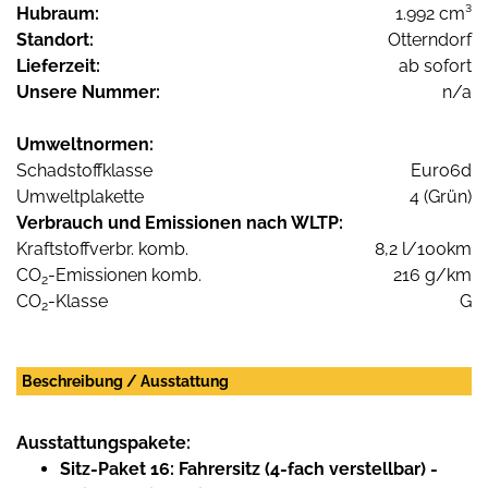
Hubraum:
1.992 cm³
Standort:
Otterndorf
Lieferzeit:
ab sofort
Unsere Nummer:
n/a
Umweltnormen:
Schadstoffklasse
Euro6d
Umweltplakette
4 (Grün)
Verbrauch und Emissionen nach WLTP:
Kraftstoffverbr. komb.
8,2 l/100km
CO
-Emissionen komb.
216 g/km
2
CO
-Klasse
G
2
Beschreibung / Ausstattung
Ausstattungspakete:
Sitz-Paket 16: Fahrersitz (4-fach verstellbar) -