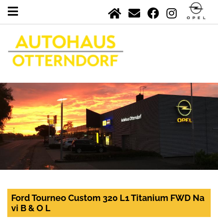
Ford Tourneo Custom 320 L1 Titanium FWD Na
vi B & O L