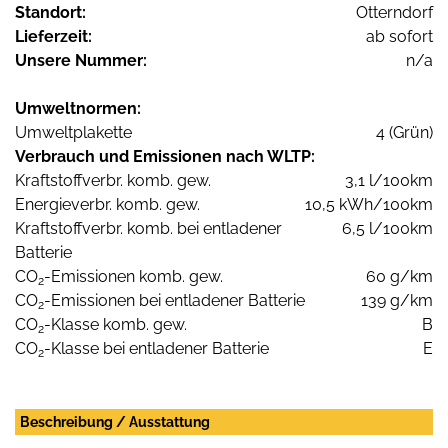
Standort:
Otterndorf
Lieferzeit:
ab sofort
Unsere Nummer:
n/a
Umweltnormen:
Umweltplakette
4 (Grün)
Verbrauch und Emissionen nach WLTP:
Kraftstoffverbr. komb. gew.
3,1 l/100km
Energieverbr. komb. gew.
10,5 kWh/100km
Kraftstoffverbr. komb. bei entladener
6,5 l/100km
Batterie
CO
-Emissionen komb. gew.
60 g/km
2
CO
-Emissionen bei entladener Batterie
139 g/km
2
CO
-Klasse komb. gew.
B
2
CO
-Klasse bei entladener Batterie
E
2
Beschreibung / Ausstattung