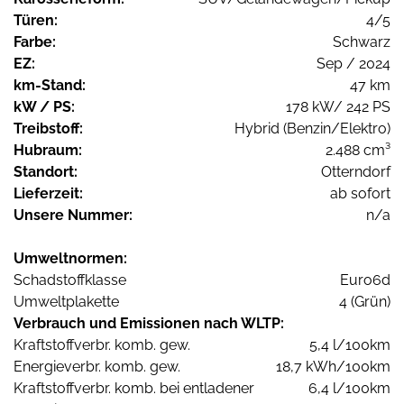
Türen:
4/5
Farbe:
Schwarz
EZ:
Sep / 2024
km-Stand:
47 km
kW / PS:
178 kW/ 242 PS
Treibstoff:
Hybrid (Benzin/Elektro)
Hubraum:
2.488 cm³
Standort:
Otterndorf
Lieferzeit:
ab sofort
Unsere Nummer:
n/a
Umweltnormen:
Schadstoffklasse
Euro6d
Umweltplakette
4 (Grün)
Verbrauch und Emissionen nach WLTP:
Kraftstoffverbr. komb. gew.
5,4 l/100km
Energieverbr. komb. gew.
18,7 kWh/100km
Kraftstoffverbr. komb. bei entladener
6,4 l/100km