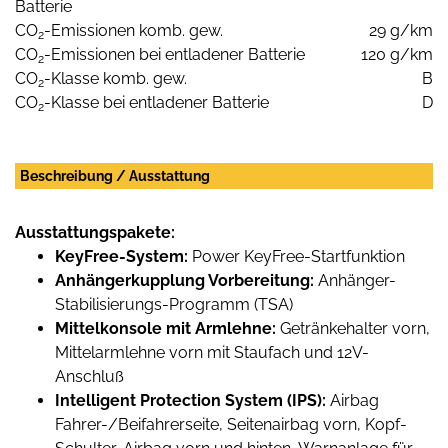
Batterie
CO
-Emissionen komb. gew.
29 g/km
2
CO
-Emissionen bei entladener Batterie
120 g/km
2
CO
-Klasse komb. gew.
B
2
CO
-Klasse bei entladener Batterie
D
2
Beschreibung / Ausstattung
Ausstattungspakete:
KeyFree-System:
Power KeyFree-Startfunktion
Anhängerkupplung Vorbereitung:
Anhänger-
Stabilisierungs-Programm (TSA)
Mittelkonsole mit Armlehne:
Getränkehalter vorn,
Mittelarmlehne vorn mit Staufach und 12V-
Anschluß
Intelligent Protection System (IPS):
Airbag
Fahrer-/Beifahrerseite, Seitenairbag vorn, Kopf-