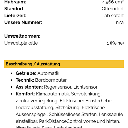
Hubraum:
4.966 cm³
Standort:
Otterndorf
Lieferzeit:
ab sofort
Unsere Nummer:
n/a
Umweltnormen:
Umweltplakette
1 (Keine)
Beschreibung / Ausstattung
Getriebe:
Automatik
Technik:
Bordcomputer
Assistenten:
Regensensor, Lichtsensor
Komfort:
Klimaautomatik, Servolenkung,
Zentralverriegelung, Elektrischer Fensterheber,
Lederausstattung, Sitzheizung, Elektrische
Aussenspiegel, Schlüsselloses Starten, Lenksaeule
einstellbar, ParkDistanceControl vorne und hinten,