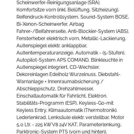
Scheinwerfer-Reinigungsanlage (SRA),
Komfortsitze vorn (inkl. Belüftung, Sitzheizung),
Reifendruck-Kontrollsystem, Sound-System BOSE,
Bi-Xenon-Scheinwerfer, Airbag
Fahrer-/Beifahrerseite, Anti-Blockier-System (ABS),
Fensterheber elektrisch vorn, Metallic-Lackierung,
Außenspiegel elektr. anklappbar,
Außentemperaturanzeige, Automatik - (5-Stufen),
Autopilot-System APS COMAND, Blinkleuchte in
Außenspiegel integriert, CD-Wechsler,
Dekoreinlagen Edelholz Wurzelnuss, Diebstahl-
Warnanlage + Innenraumabsicherung /
Abschleppschutz, Drehzahlmesser,
Einschaltautomatik für Fahrlicht, Elektron.
Stabilitäts-Programm (ESP), Keyless-Go-mit
Keyless Entry, Klimaautomatik (Thermotronik),
Lederlenkrad, Lenksäule elektr. verstellbar, Motor
5,0 Ltr. - 225 kW V8 24V KAT, Parameterlenkung,
Parktronic-System PTS (vorn und hinten),