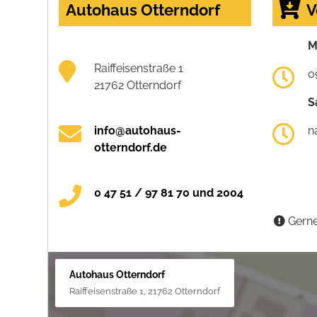
Autohaus Otterndorf
V
M
Raiffeisenstraße 1
0
21762 Otterndorf
S
info@autohaus-
n
otterndorf.de
0 47 51 / 97 81 70 und 2004
Gerne
Autohaus Otterndorf
Raiffeisenstraße 1, 21762 Otterndorf