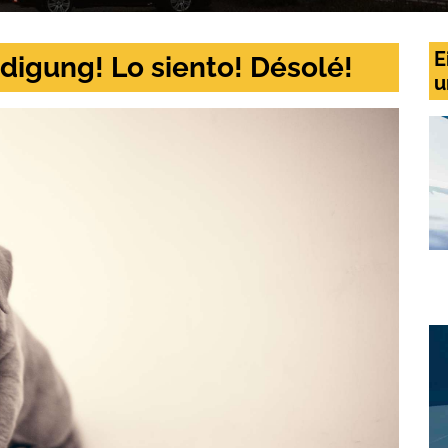
E
digung! Lo siento! Désolé!
u