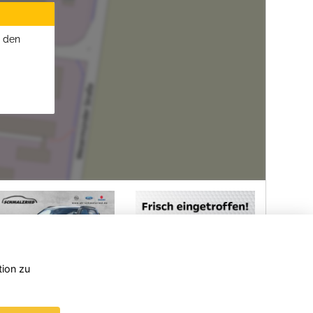
u den
tion zu
ot
Peugeot
Suzuki