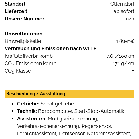
Standort:
Otterndorf
Lieferzeit:
ab sofort
Unsere Nummer:
n/a
Umweltnormen:
Umweltplakette
1 (Keine)
Verbrauch und Emissionen nach WLTP:
Kraftstoffverbr. komb.
7,6 l/100km
CO
-Emissionen komb.
171 g/km
2
CO
-Klasse
F
2
Beschreibung / Ausstattung
Getriebe:
Schaltgetriebe
Technik:
Bordcomputer, Start-Stop-Automatik
Assistenten:
Müdigkeitserkennung,
Verkehrszeichenerkennung, Regensensor,
Fernlichtassistent, Lichtsensor, Notbremsassistent,