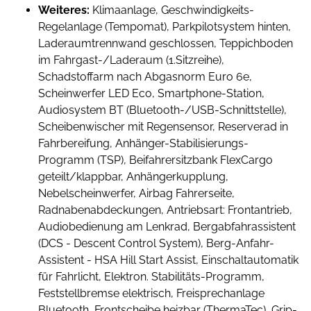
Weiteres:
Klimaanlage, Geschwindigkeits-
Regelanlage (Tempomat), Parkpilotsystem hinten,
Laderaumtrennwand geschlossen, Teppichboden
im Fahrgast-/Laderaum (1.Sitzreihe),
Schadstoffarm nach Abgasnorm Euro 6e,
Scheinwerfer LED Eco, Smartphone-Station,
Audiosystem BT (Bluetooth-/USB-Schnittstelle),
Scheibenwischer mit Regensensor, Reserverad in
Fahrbereifung, Anhänger-Stabilisierungs-
Programm (TSP), Beifahrersitzbank FlexCargo
geteilt/klappbar, Anhängerkupplung,
Nebelscheinwerfer, Airbag Fahrerseite,
Radnabenabdeckungen, Antriebsart: Frontantrieb,
Audiobedienung am Lenkrad, Bergabfahrassistent
(DCS - Descent Control System), Berg-Anfahr-
Assistent - HSA Hill Start Assist, Einschaltautomatik
für Fahrlicht, Elektron. Stabilitäts-Programm,
Feststellbremse elektrisch, Freisprechanlage
Bluetooth, Frontscheibe heizbar (ThermaTec), Grip-