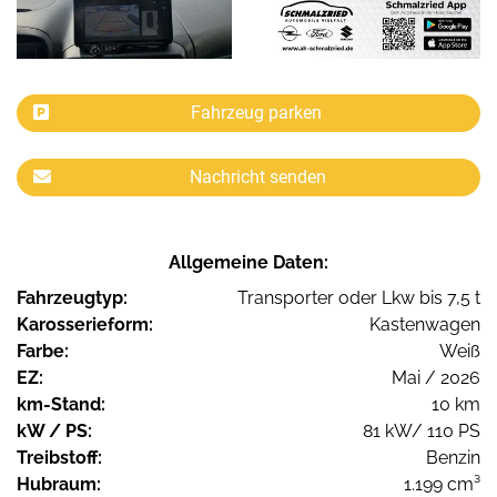
Fahrzeug parken
Nachricht senden
Allgemeine Daten:
Fahrzeugtyp:
Transporter oder Lkw bis 7,5 t
Karosserieform:
Kastenwagen
Farbe:
Weiß
EZ:
Mai / 2026
km-Stand:
10 km
kW / PS:
81 kW/ 110 PS
Treibstoff:
Benzin
Hubraum:
1.199 cm³