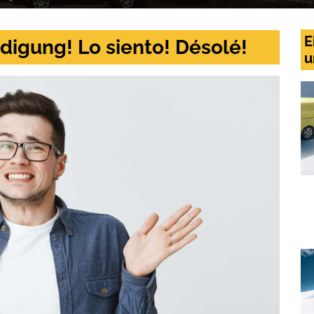
E
digung! Lo siento! Désolé!
u