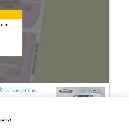
u den
tion zu