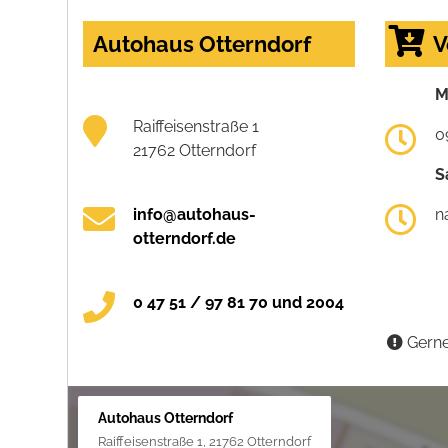
Autohaus Otterndorf
V
M
Raiffeisenstraße 1
0
21762 Otterndorf
S
info@autohaus-
n
otterndorf.de
0 47 51 / 97 81 70 und 2004
Gerne
Autohaus Otterndorf
Raiffeisenstraße 1, 21762 Otterndorf