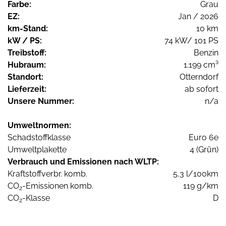
Farbe:
Grau
EZ:
Jan / 2026
km-Stand:
10 km
kW / PS:
74 kW/ 101 PS
Treibstoff:
Benzin
Hubraum:
1.199 cm³
Standort:
Otterndorf
Lieferzeit:
ab sofort
Unsere Nummer:
n/a
Umweltnormen:
Schadstoffklasse
Euro 6e
Umweltplakette
4 (Grün)
Verbrauch und Emissionen nach WLTP:
Kraftstoffverbr. komb.
5,3 l/100km
CO
-Emissionen komb.
119 g/km
2
CO
-Klasse
D
2