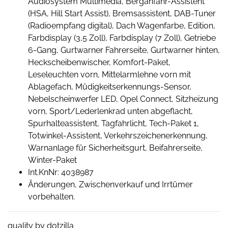
Audiosystem Multimedia, Berganfahr-Assistent
(HSA, Hill Start Assist), Bremsassistent, DAB-Tuner
(Radioempfang digital), Dach Wagenfarbe, Edition,
Farbdisplay (3,5 Zoll), Farbdisplay (7 Zoll), Getriebe
6-Gang, Gurtwarner Fahrerseite, Gurtwarner hinten,
Heckscheibenwischer, Komfort-Paket,
Leseleuchten vorn, Mittelarmlehne vorn mit
Ablagefach, Müdigkeitserkennungs-Sensor,
Nebelscheinwerfer LED, Opel Connect, Sitzheizung
vorn, Sport/Lederlenkrad unten abgeflacht,
Spurhalteassistent, Tagfahrlicht, Tech-Paket 1,
Totwinkel-Assistent, Verkehrszeichenerkennung,
Warnanlage für Sicherheitsgurt, Beifahrerseite,
Winter-Paket
Int.KnNr: 4038987
Änderungen, Zwischenverkauf und Irrtümer
vorbehalten.
quality by dotzilla