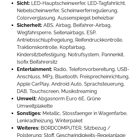
Sicht:
LED-Hauptscheinwerfer, LED-Tagfahrlicht,
Nebelscheinwerfer, Scheinwerferregulierung,
Colorverglasung, Aussenspiegel beheizbar
Sicherheit:
ABS, Airbag, Beifahrer-Airbag,
Wegfahrsperre, Seitenairbags, ESP,
Antriebsschlupfregelung, Reifendruckkontrolle,
Traktionskontrolle, Kopfairbag,
Kindersitzbefestigung, Notrufsystem, Pannenkit,
Isofix Beifahrersitz
Entertainment:
Radio, Telefonvorbereitung, USB-
Anschluss, MP3, Bluetooth, Freisprecheinrichtung,
Apple CarPlay, Android Auto, Sprachsteuerung,
DAB, Touchscreen, Musikstreaming
Umwelt:
Abgasnorm Euro 6E, Grüne
Umweltplakette
Sonstiges:
Metallic, Stossfaenger in Wagenfarbe,
Lenkradheizung, Winterpaket
Weiteres:
BORDCOMPUTER, Sitzbezug /
Polsterung: Stoff, Geschwindigkeits-Regelanlage