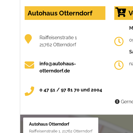
Autohaus Otterndorf
V
M
Raiffeisenstraße 1
0
21762 Otterndorf
S
info@autohaus-
n
otterndorf.de
0 47 51 / 97 81 70 und 2004
Gerne
Autohaus Otterndorf
Raiffeisenstraße 1, 21762 Otterndorf