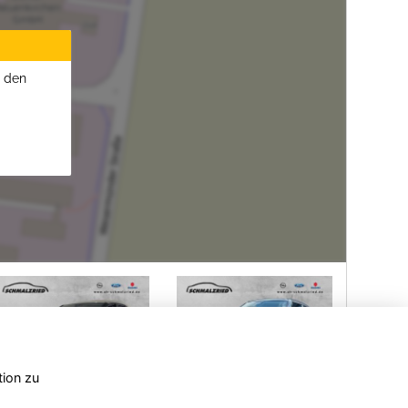
u den
tion zu