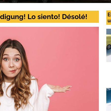
E
digung! Lo siento! Désolé!
u