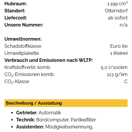
Hubraum:
1.199 cm³
Standort:
Otterndorf
Lieferzeit:
ab sofort
Unsere Nummer:
n/a
Umweltnormen:
Schadstoffklasse
Euro 6e
Umweltplakette
1 (Keine)
Verbrauch und Emissionen nach WLTP:
Kraftstoffverbr. komb.
5,0 l/100km
CO
-Emissionen komb.
113 g/km
2
CO
-Klasse
C
2
Beschreibung / Ausstattung
Getriebe:
Automatik
Technik:
Bordcomputer, Partikelfilter
Assistenten:
Müdigkeitserkennung,