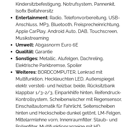
Kindersitzbefestigung, Notrufsystem, Pannenkit,
Isofix Beifahrersitz
Entertainment:
Radio, Telefonvorbereitung, USB-
Anschluss, MP3, Bluetooth, Freisprecheinrichtung,
Apple CarPlay, Android Auto, DAB, Touchscreen,
Musikstreaming
Umwelt:
Abgasnorm Euro 6E
Qualität:
Garantie
Sonstiges:
Metallic, Alufelgen, Dachreling,
Elektrische Parkbremse, Spoiler
Weiteres:
BORDCOMPUTER, Lenkrad mit
Multifunktion, Heckleuchten LED, Außenspiegel
elektr. verstell- und heizbar, beide, Rücksitzbank
klappbar 1/3-2/3, Einparkhilfe hinten, Reifendruck-
Kontrollsystem, Scheibenwischer mit Regensensor,
Einschaltautomatik für Fahrlicht, Seitenscheiben
hinten und Heckscheibe dunkel getönt, LM-Felgen,
Mittelarmlehne vorn, Innenraumfilter: Staub- und
Pollenfilter, Multifunktionsanzeige mit HD