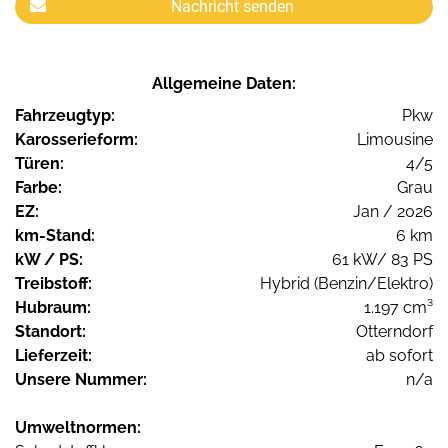
Nachricht senden
Allgemeine Daten:
Fahrzeugtyp:
Pkw
Karosserieform:
Limousine
Türen:
4/5
Farbe:
Grau
EZ:
Jan / 2026
km-Stand:
6 km
kW / PS:
61 kW/ 83 PS
Treibstoff:
Hybrid (Benzin/Elektro)
Hubraum:
1.197 cm³
Standort:
Otterndorf
Lieferzeit:
ab sofort
Unsere Nummer:
n/a
Umweltnormen: