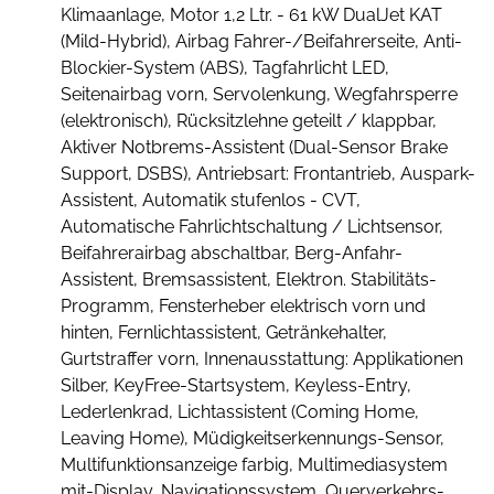
Klimaanlage, Motor 1,2 Ltr. - 61 kW DualJet KAT
(Mild-Hybrid), Airbag Fahrer-/Beifahrerseite, Anti-
Blockier-System (ABS), Tagfahrlicht LED,
Seitenairbag vorn, Servolenkung, Wegfahrsperre
(elektronisch), Rücksitzlehne geteilt / klappbar,
Aktiver Notbrems-Assistent (Dual-Sensor Brake
Support, DSBS), Antriebsart: Frontantrieb, Auspark-
Assistent, Automatik stufenlos - CVT,
Automatische Fahrlichtschaltung / Lichtsensor,
Beifahrerairbag abschaltbar, Berg-Anfahr-
Assistent, Bremsassistent, Elektron. Stabilitäts-
Programm, Fensterheber elektrisch vorn und
hinten, Fernlichtassistent, Getränkehalter,
Gurtstraffer vorn, Innenausstattung: Applikationen
Silber, KeyFree-Startsystem, Keyless-Entry,
Lederlenkrad, Lichtassistent (Coming Home,
Leaving Home), Müdigkeitserkennungs-Sensor,
Multifunktionsanzeige farbig, Multimediasystem
mit-Display, Navigationssystem, Querverkehrs-