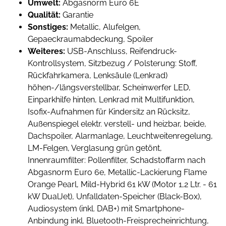
Umwelt:
Abgasnorm Euro 6E
Qualität:
Garantie
Sonstiges:
Metallic, Alufelgen,
Gepaeckraumabdeckung, Spoiler
Weiteres:
USB-Anschluss, Reifendruck-
Kontrollsystem, Sitzbezug / Polsterung: Stoff,
Rückfahrkamera, Lenksäule (Lenkrad)
höhen-/längsverstellbar, Scheinwerfer LED,
Einparkhilfe hinten, Lenkrad mit Multifunktion,
Isofix-Aufnahmen für Kindersitz an Rücksitz,
Außenspiegel elektr. verstell- und heizbar, beide,
Dachspoiler, Alarmanlage, Leuchtweitenregelung,
LM-Felgen, Verglasung grün getönt,
Innenraumfilter: Pollenfilter, Schadstoffarm nach
Abgasnorm Euro 6e, Metallic-Lackierung Flame
Orange Pearl, Mild-Hybrid 61 kW (Motor 1,2 Ltr. - 61
kW DualJet), Unfalldaten-Speicher (Black-Box),
Audiosystem (inkl. DAB+) mit Smartphone-
Anbindung inkl. Bluetooth-Freisprecheinrichtung,