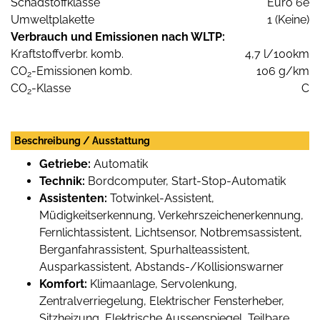
Schadstoffklasse
Euro 6e
Umweltplakette
1 (Keine)
Verbrauch und Emissionen nach WLTP:
Kraftstoffverbr. komb.
4,7 l/100km
CO
-Emissionen komb.
106 g/km
2
CO
-Klasse
C
2
Beschreibung / Ausstattung
Getriebe:
Automatik
Technik:
Bordcomputer, Start-Stop-Automatik
Assistenten:
Totwinkel-Assistent,
Müdigkeitserkennung, Verkehrszeichenerkennung,
Fernlichtassistent, Lichtsensor, Notbremsassistent,
Berganfahrassistent, Spurhalteassistent,
Ausparkassistent, Abstands-/Kollisionswarner
Komfort:
Klimaanlage, Servolenkung,
Zentralverriegelung, Elektrischer Fensterheber,
Sitzheizung, Elektrische Aussenspiegel, Teilbare