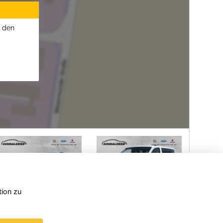
u den
tion zu
Opel
Ford