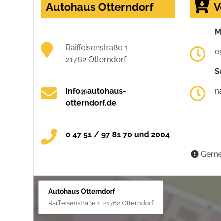
Autohaus Otterndorf
V
M
Raiffeisenstraße 1
0
21762 Otterndorf
S
info@autohaus-
n
otterndorf.de
0 47 51 / 97 81 70 und 2004
Gerne
Autohaus Otterndorf
Raiffeisenstraße 1, 21762 Otterndorf