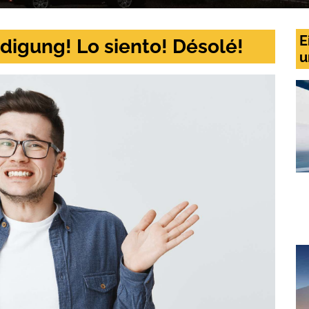
E
digung! Lo siento! Désolé!
u