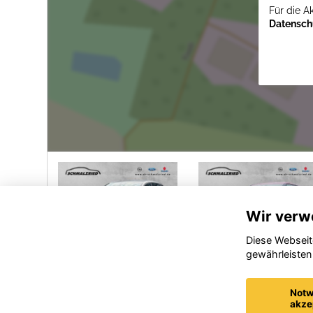
Für die A
Datenschu
Wir verw
Diese Webseit
gewährleisten
Opel
Ford
Grandland
Explorer
Notw
(X)
akze