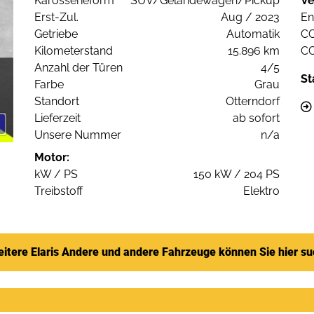
Karosserieform
SUV/Geländewagen/Pickup
Ve
Erst-Zul.
Aug / 2023
En
Getriebe
Automatik
C
Kilometerstand
15.896 km
C
Anzahl der Türen
4/5
St
Farbe
Grau
Standort
Otterndorf
Lieferzeit
ab sofort
Unsere Nummer
n/a
Motor:
kW / PS
150 kW / 204 PS
Treibstoff
Elektro
itere Elaris Andere und andere Fahrzeuge können Sie hier s