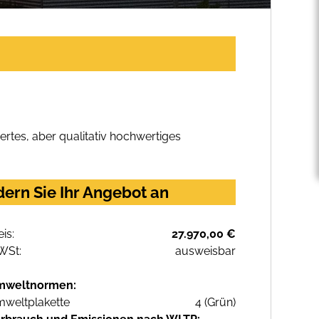
rtes, aber qualitativ hochwertiges
dern Sie Ihr Angebot an
eis:
27.970,00 €
WSt:
ausweisbar
mweltnormen:
weltplakette
4 (Grün)