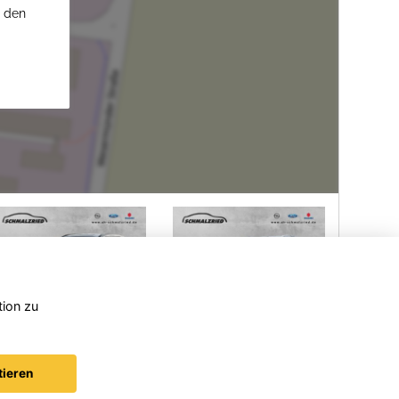
u den
tion zu
ki
Ford
Opel
oss
Focus
Corsa
tieren