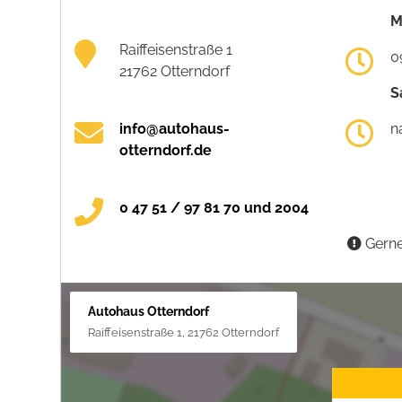
M
Raiffeisenstraße 1
0
21762 Otterndorf
S
info@autohaus-
n
otterndorf.de
0 47 51 / 97 81 70 und 2004
Gerne
Autohaus Otterndorf
Raiffeisenstraße 1, 21762 Otterndorf