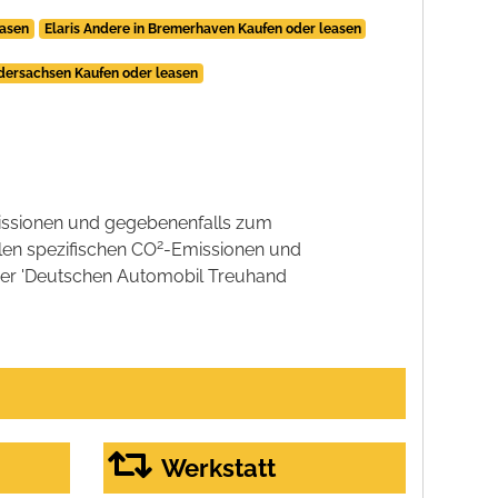
easen
Elaris Andere in Bremerhaven Kaufen oder leasen
edersachsen Kaufen oder leasen
ssionen und gegebenenfalls zum
2
llen spezifischen CO
-Emissionen und
 der 'Deutschen Automobil Treuhand
Werkstatt