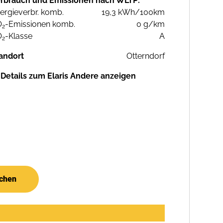
rbrauch und Emissionen nach WLTP:
ergieverbr. komb.
19,3 kWh/100km
O
-Emissionen komb.
0 g/km
2
O
-Klasse
A
2
andort
Otterndorf
Details zum Elaris Andere anzeigen
uchen