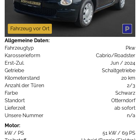
Fahrzeug vor Ort
Allgemeine Daten:
Fahrzeugtyp
Pkw
Karosserieform
Cabrio/Roadster
Erst-Zul.
Jun / 2024
Getriebe
Schaltgetriebe
Kilometerstand
20 km
Anzahl der Türen
2/3
Farbe
Schwarz
Standort
Otterndorf
Lieferzeit
ab sofort
Unsere Nummer
n/a
Motor:
kW / PS
51 kW / 69 PS