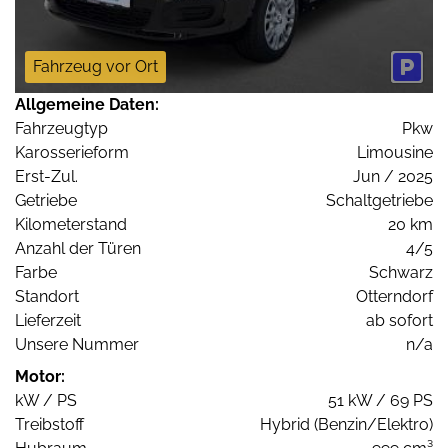
Fahrzeug vor Ort
Allgemeine Daten:
Fahrzeugtyp
Pkw
Karosserieform
Limousine
Erst-Zul.
Jun / 2025
Getriebe
Schaltgetriebe
Kilometerstand
20 km
Anzahl der Türen
4/5
Farbe
Schwarz
Standort
Otterndorf
Lieferzeit
ab sofort
Unsere Nummer
n/a
Motor:
kW / PS
51 kW / 69 PS
Treibstoff
Hybrid (Benzin/Elektro)