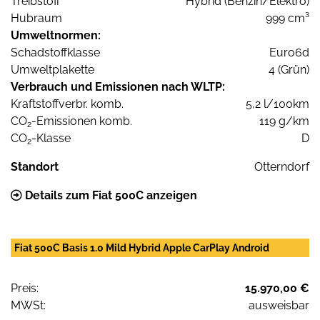
Treibstoff
Hybrid (Benzin/Elektro)
Hubraum
999 cm³
Umweltnormen:
Schadstoffklasse
Euro6d
Umweltplakette
4 (Grün)
Verbrauch und Emissionen nach WLTP:
Kraftstoffverbr. komb.
5,2 l/100km
CO
-Emissionen komb.
119 g/km
2
CO
-Klasse
D
2
Standort
Otterndorf
Details zum Fiat 500C anzeigen
Fiat 500C Basis 1.0 Mild Hybrid Apple CarPlay Android
Preis:
15.970,00 €
MWSt:
ausweisbar