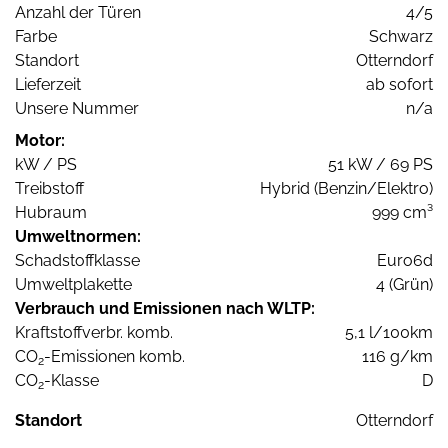
Anzahl der Türen
4/5
Farbe
Schwarz
Standort
Otterndorf
Lieferzeit
ab sofort
Unsere Nummer
n/a
Motor:
kW / PS
51 kW / 69 PS
Treibstoff
Hybrid (Benzin/Elektro)
Hubraum
999 cm³
Umweltnormen:
Schadstoffklasse
Euro6d
Umweltplakette
4 (Grün)
Verbrauch und Emissionen nach WLTP:
Kraftstoffverbr. komb.
5,1 l/100km
CO
-Emissionen komb.
116 g/km
2
CO
-Klasse
D
2
Standort
Otterndorf