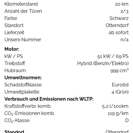
Kilometerstand
20 km
Anzahl der Türen
2/3
Farbe
Schwarz
Standort
Otterndorf
Lieferzeit
ab sofort
Unsere Nummer
n/a
Motor:
kW / PS
51 kW / 69 PS
Treibstoff
Hybrid (Benzin/Elektro)
Hubraum
999 cm³
Umweltnormen:
Schadstoffklasse
Euro6d
Umweltplakette
4 (Grün)
Verbrauch und Emissionen nach WLTP:
Kraftstoffverbr. komb.
5,2 l/100km
CO
-Emissionen komb.
119 g/km
2
CO
-Klasse
D
2
Standort
Otterndorf