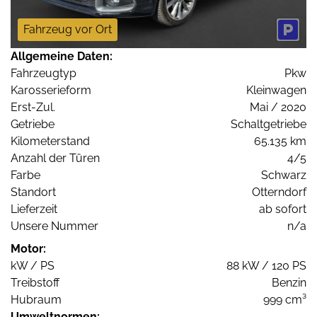
Fahrzeug vor Ort
Allgemeine Daten:
Fahrzeugtyp
Pkw
Karosserieform
Kleinwagen
Erst-Zul.
Mai / 2020
Getriebe
Schaltgetriebe
Kilometerstand
65.135 km
Anzahl der Türen
4/5
Farbe
Schwarz
Standort
Otterndorf
Lieferzeit
ab sofort
Unsere Nummer
n/a
Motor:
kW / PS
88 kW / 120 PS
Treibstoff
Benzin
Hubraum
999 cm³
Umweltnormen: