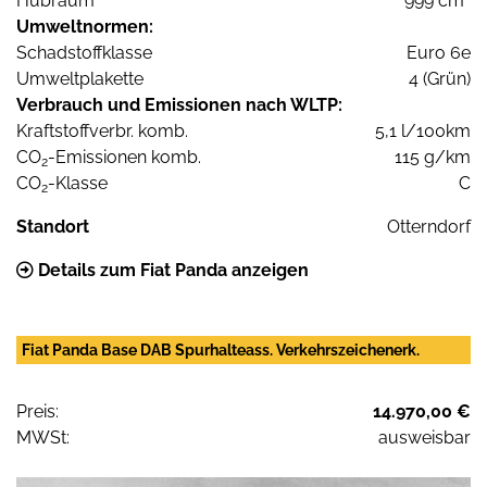
Hubraum
999 cm³
Umweltnormen:
Schadstoffklasse
Euro 6e
Umweltplakette
4 (Grün)
Verbrauch und Emissionen nach WLTP:
Kraftstoffverbr. komb.
5,1 l/100km
CO
-Emissionen komb.
115 g/km
2
CO
-Klasse
C
2
Standort
Otterndorf
Details zum Fiat Panda anzeigen
Fiat Panda Base DAB Spurhalteass. Verkehrszeichenerk.
Preis:
14.970,00 €
MWSt:
ausweisbar