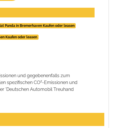
iat Panda in Bremerhaven Kaufen oder leasen
sen Kaufen oder leasen
ssionen und gegebenenfalls zum
2
llen spezifischen CO
-Emissionen und
 der 'Deutschen Automobil Treuhand