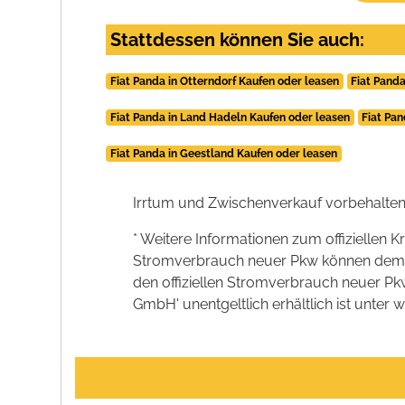
Stattdessen können Sie auch:
Fiat Panda in Otterndorf Kaufen oder leasen
Fiat Panda
Fiat Panda in Land Hadeln Kaufen oder leasen
Fiat Pa
Fiat Panda in Geestland Kaufen oder leasen
Irrtum und Zwischenverkauf vorbehalten
* Weitere Informationen zum offiziellen K
Stromverbrauch neuer Pkw können dem 'Lei
den offiziellen Stromverbrauch neuer P
GmbH' unentgeltlich erhältlich ist unter 