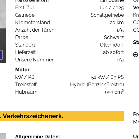
Karosserieform
Limousine
Um
Erst-Zul.
Jun / 2025
Ve
Getriebe
Schaltgetriebe
Kr
Kilometerstand
20 km
C
Anzahl der Türen
4/5
C
Farbe
Schwarz
St
Standort
Otterndorf
Lieferzeit
ab sofort
Unsere Nummer
n/a
Motor:
kW / PS
51 kW / 69 PS
Treibstoff
Hybrid (Benzin/Elektro)
Hubraum
999 cm³
Pr
. Verkehrszeichenerk.
M
Allgemeine Daten:
U