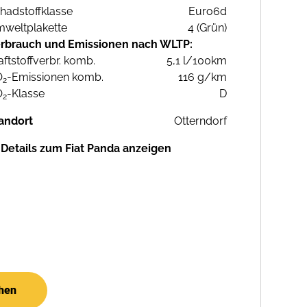
hadstoffklasse
Euro6d
weltplakette
4 (Grün)
rbrauch und Emissionen nach WLTP:
aftstoffverbr. komb.
5,1 l/100km
O
-Emissionen komb.
116 g/km
2
O
-Klasse
D
2
andort
Otterndorf
Details zum Fiat Panda anzeigen
chen