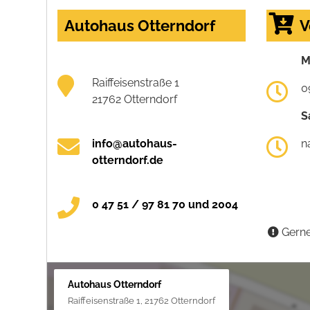
Autohaus Otterndorf
V
M
Raiffeisenstraße 1
0
21762 Otterndorf
S
info@autohaus-
n
otterndorf.de
0 47 51 / 97 81 70 und 2004
Gerne
Autohaus Otterndorf
Raiffeisenstraße 1, 21762 Otterndorf