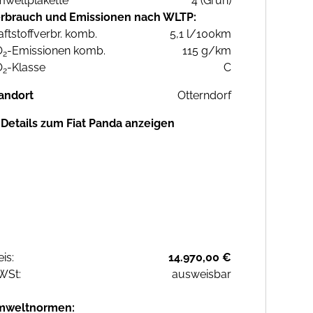
weltplakette
4 (Grün)
rbrauch und Emissionen nach WLTP:
aftstoffverbr. komb.
5,1 l/100km
O
-Emissionen komb.
115 g/km
2
O
-Klasse
C
2
andort
Otterndorf
Details zum Fiat Panda anzeigen
eis:
14.970,00 €
WSt:
ausweisbar
mweltnormen: