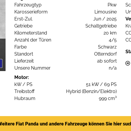
Fahrzeugtyp
Pkw
Sc
Karosserieform
Limousine
Um
Erst-Zul.
Jun / 2025
Ve
Getriebe
Schaltgetriebe
Kr
Kilometerstand
20 km
C
Anzahl der Türen
4/5
C
Farbe
Schwarz
St
Standort
Otterndorf
Lieferzeit
ab sofort
Unsere Nummer
n/a
Motor:
kW / PS
51 kW / 69 PS
Treibstoff
Hybrid (Benzin/Elektro)
Hubraum
999 cm³
Weitere Fiat Panda und andere Fahrzeuge können Sie hier su