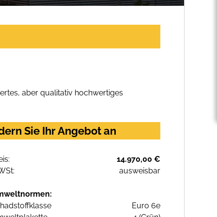
rtes, aber qualitativ hochwertiges
ern Sie Ihr Angebot an
eis:
14.970,00 €
WSt:
ausweisbar
mweltnormen:
hadstoffklasse
Euro 6e