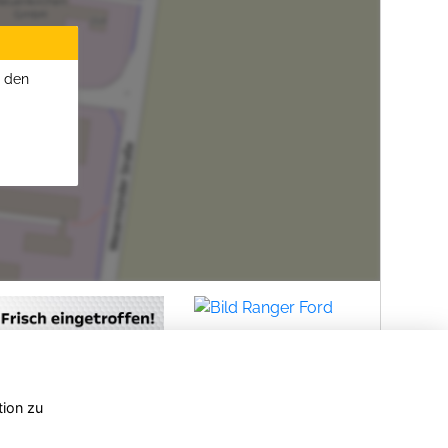
u den
tion zu