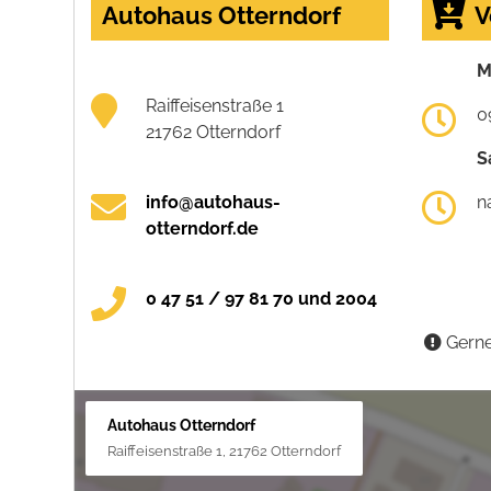
Autohaus Otterndorf
V
M
Raiffeisenstraße 1
0
21762 Otterndorf
S
info@autohaus-
n
otterndorf.de
0 47 51 / 97 81 70 und 2004
Gerne
Autohaus Otterndorf
Raiffeisenstraße 1, 21762 Otterndorf