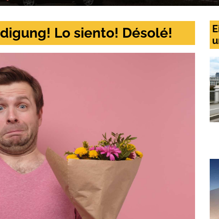
E
digung! Lo siento! Désolé!
u