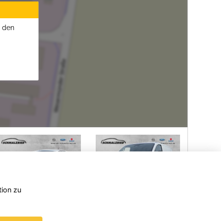
u den
tion zu
el
Ford
Opel