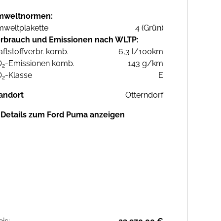
mweltnormen:
weltplakette
4 (Grün)
rbrauch und Emissionen nach WLTP:
aftstoffverbr. komb.
6,3 l/100km
O
-Emissionen komb.
143 g/km
2
O
-Klasse
E
2
andort
Otterndorf
Details zum Ford Puma anzeigen