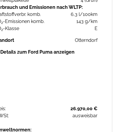
weltplakette
4 (Grün)
rbrauch und Emissionen nach WLTP:
aftstoffverbr. komb.
6,3 l/100km
O
-Emissionen komb.
143 g/km
2
O
-Klasse
E
2
andort
Otterndorf
Details zum Ford Puma anzeigen
eis:
26.970,00 €
WSt:
ausweisbar
mweltnormen: