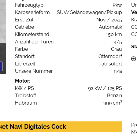
Fahrzeugtyp
Pkw
Um
Karosserieform
SUV/Geländewagen/Pickup
Ve
Erst-Zul.
Nov / 2025
Kr
Getriebe
Automatik
C
Kilometerstand
150 km
C
Anzahl der Türen
4/5
St
Farbe
Grau
Standort
Otterndorf
Lieferzeit
ab sofort
Unsere Nummer
n/a
Motor:
kW / PS
92 kW / 125 PS
Treibstoff
Benzin
Hubraum
999 cm³
Pr
et Navi Digitales Cock
M