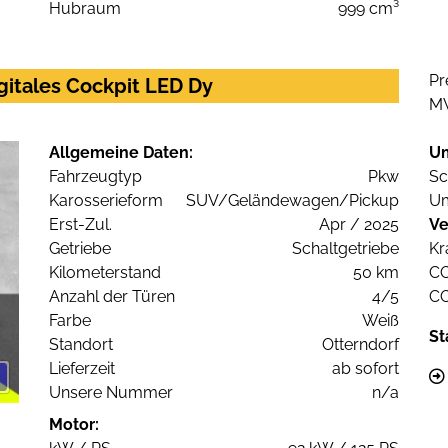
Hubraum
999 cm³
Pr
itales Cockpit LED Dy
M
Allgemeine Daten:
U
Fahrzeugtyp
Pkw
Sc
Karosserieform
SUV/Geländewagen/Pickup
Um
Erst-Zul.
Apr / 2025
Ve
Getriebe
Schaltgetriebe
Kr
Kilometerstand
50 km
C
Anzahl der Türen
4/5
C
Farbe
Weiß
St
Standort
Otterndorf
Lieferzeit
ab sofort
Unsere Nummer
n/a
Motor: