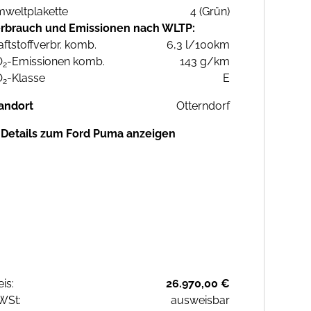
weltplakette
4 (Grün)
rbrauch und Emissionen nach WLTP:
aftstoffverbr. komb.
6,3 l/100km
O
-Emissionen komb.
143 g/km
2
O
-Klasse
E
2
andort
Otterndorf
Details zum Ford Puma anzeigen
eis:
26.970,00 €
WSt:
ausweisbar