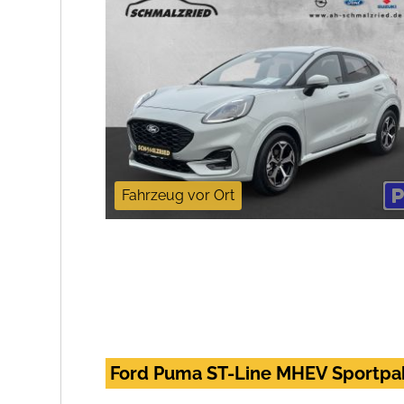
Fahrzeug vor Ort
Ford Puma ST-Line MHEV Sportpak