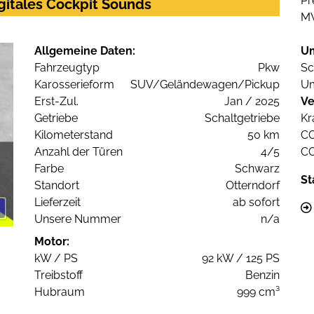
Pr
gitales Cockpit Sounds
M
Allgemeine Daten:
U
Fahrzeugtyp
Pkw
Sc
Karosserieform
SUV/Geländewagen/Pickup
Um
Erst-Zul.
Jan / 2025
Ve
Getriebe
Schaltgetriebe
Kr
Kilometerstand
50 km
C
Anzahl der Türen
4/5
C
Farbe
Schwarz
St
Standort
Otterndorf
Lieferzeit
ab sofort
Unsere Nummer
n/a
Motor:
kW / PS
92 kW / 125 PS
Treibstoff
Benzin
Hubraum
999 cm³