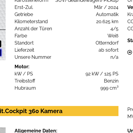
Karosserieform
SUV/Geländewagen/Pickup
Um
Erst-Zul.
Mär / 2024
Ve
Getriebe
Automatik
Kr
Kilometerstand
20.625 km
C
Anzahl der Türen
4/5
C
Farbe
Weiß
St
Standort
Otterndorf
Lieferzeit
ab sofort
Unsere Nummer
n/a
Motor:
kW / PS
92 kW / 125 PS
Treibstoff
Benzin
Hubraum
999 cm³
Pr
it.Cockpit 360 Kamera
M
Allgemeine Daten:
U