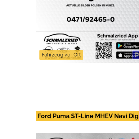
Fahrzeug vor Ort
Ford Puma ST-Line MHEV Navi Dig