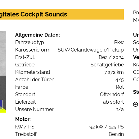
Pr
gitales Cockpit Sounds
M
Allgemeine Daten:
U
Fahrzeugtyp
Pkw
Sc
Karosserieform
SUV/Geländewagen/Pickup
Um
Erst-Zul.
Dez / 2024
Ve
Getriebe
Schaltgetriebe
Kr
Kilometerstand
7.272 km
C
Anzahl der Türen
4/5
C
Farbe
Rot
St
Standort
Otterndorf
Lieferzeit
ab sofort
Unsere Nummer
n/a
Motor:
kW / PS
92 kW / 125 PS
Treibstoff
Benzin