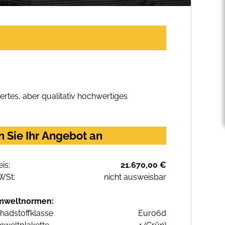
rtes, aber qualitativ hochwertiges
 Sie Ihr Angebot an
eis:
21.670,00 €
WSt:
nicht ausweisbar
mweltnormen:
hadstoffklasse
Euro6d