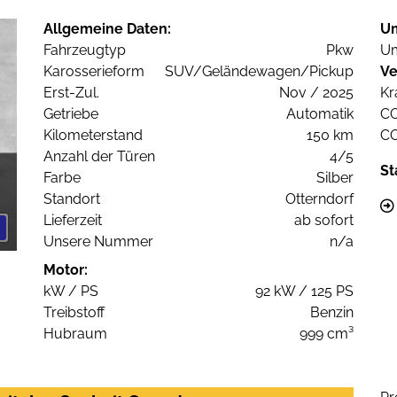
Allgemeine Daten:
U
Fahrzeugtyp
Pkw
Um
Karosserieform
SUV/Geländewagen/Pickup
Ve
Erst-Zul.
Nov / 2025
Kr
Getriebe
Automatik
C
Kilometerstand
150 km
C
Anzahl der Türen
4/5
St
Farbe
Silber
Standort
Otterndorf
Lieferzeit
ab sofort
Unsere Nummer
n/a
Motor:
kW / PS
92 kW / 125 PS
Treibstoff
Benzin
Hubraum
999 cm³