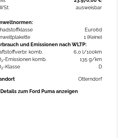
eis:
23.970,00 €
WSt:
ausweisbar
mweltnormen:
hadstoffklasse
Euro6d
weltplakette
1 (Keine)
rbrauch und Emissionen nach WLTP:
aftstoffverbr. komb.
6,0 l/100km
O
-Emissionen komb.
135 g/km
2
O
-Klasse
D
2
andort
Otterndorf
Details zum Ford Puma anzeigen