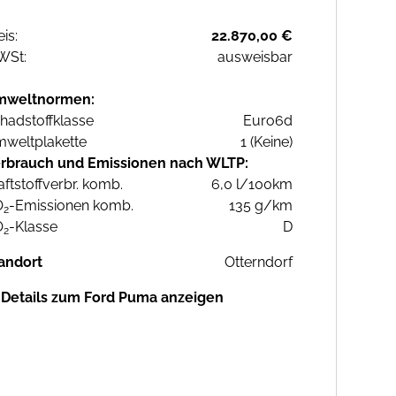
eis:
22.870,00 €
WSt:
ausweisbar
mweltnormen:
hadstoffklasse
Euro6d
weltplakette
1 (Keine)
rbrauch und Emissionen nach WLTP:
aftstoffverbr. komb.
6,0 l/100km
O
-Emissionen komb.
135 g/km
2
O
-Klasse
D
2
andort
Otterndorf
Details zum Ford Puma anzeigen