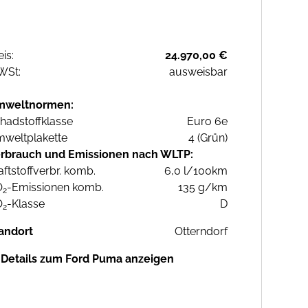
eis:
24.970,00 €
WSt:
ausweisbar
mweltnormen:
hadstoffklasse
Euro 6e
weltplakette
4 (Grün)
rbrauch und Emissionen nach WLTP:
aftstoffverbr. komb.
6,0 l/100km
O
-Emissionen komb.
135 g/km
2
O
-Klasse
D
2
andort
Otterndorf
Details zum Ford Puma anzeigen