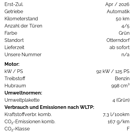
Erst-Zul.
Apr / 2026
Getriebe
Automatik
Kilometerstand
50 km
Anzahl der Türen
4/5
Farbe
Grün
Standort
Otterndorf
Lieferzeit
ab sofort
Unsere Nummer
n/a
Motor:
kW / PS
92 kW / 125 PS
Treibstoff
Benzin
Hubraum
998 cm³
Umweltnormen:
Umweltplakette
4 (Grün)
Verbrauch und Emissionen nach WLTP:
Kraftstoffverbr. komb.
7,3 l/100km
CO
-Emissionen komb.
167 g/km
2
CO
-Klasse
F
2