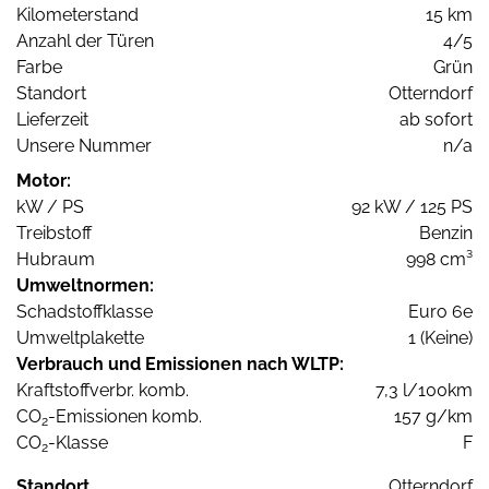
Kilometerstand
15 km
Anzahl der Türen
4/5
Farbe
Grün
Standort
Otterndorf
Lieferzeit
ab sofort
Unsere Nummer
n/a
Motor:
kW / PS
92 kW / 125 PS
Treibstoff
Benzin
Hubraum
998 cm³
Umweltnormen:
Schadstoffklasse
Euro 6e
Umweltplakette
1 (Keine)
Verbrauch und Emissionen nach WLTP:
Kraftstoffverbr. komb.
7,3 l/100km
CO
-Emissionen komb.
157 g/km
2
CO
-Klasse
F
2
Standort
Otterndorf