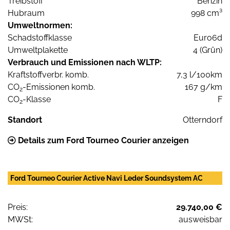
Treibstoff
Benzin
Hubraum
998 cm³
Umweltnormen:
Schadstoffklasse
Euro6d
Umweltplakette
4 (Grün)
Verbrauch und Emissionen nach WLTP:
Kraftstoffverbr. komb.
7,3 l/100km
CO
-Emissionen komb.
167 g/km
2
CO
-Klasse
F
2
Standort
Otterndorf
Details zum Ford Tourneo Courier anzeigen
Ford Tourneo Courier Active Navi Leder Soundsystem AC
Preis:
29.740,00 €
MWSt:
ausweisbar