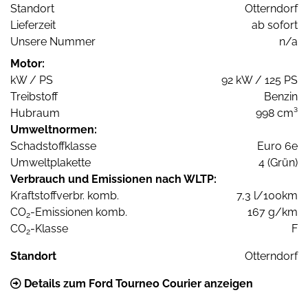
Standort
Otterndorf
Lieferzeit
ab sofort
Unsere Nummer
n/a
Motor:
kW / PS
92 kW / 125 PS
Treibstoff
Benzin
Hubraum
998 cm³
Umweltnormen:
Schadstoffklasse
Euro 6e
Umweltplakette
4 (Grün)
Verbrauch und Emissionen nach WLTP:
Kraftstoffverbr. komb.
7,3 l/100km
CO
-Emissionen komb.
167 g/km
2
CO
-Klasse
F
2
Standort
Otterndorf
Details zum Ford Tourneo Courier anzeigen