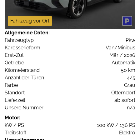
Fahrzeug vor Ort
Allgemeine Daten:
Fahrzeugtyp
Pkw
Karosserieform
Van/Minibus
Erst-Zul.
Mär / 2026
Getriebe
Automatik
Kilometerstand
50 km
Anzahl der Türen
4/5
Farbe
Grau
Standort
Otterndorf
Lieferzeit
ab sofort
Unsere Nummer
n/a
Motor:
kW / PS
100 kW / 136 PS
Treibstoff
Elektro