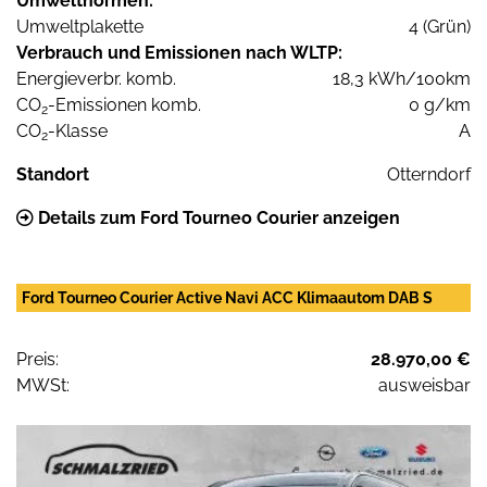
Umweltnormen:
Umweltplakette
4 (Grün)
Verbrauch und Emissionen nach WLTP:
Energieverbr. komb.
18,3 kWh/100km
CO
-Emissionen komb.
0 g/km
2
CO
-Klasse
A
2
Standort
Otterndorf
Details zum Ford Tourneo Courier anzeigen
Ford Tourneo Courier Active Navi ACC Klimaautom DAB S
Preis:
28.970,00 €
MWSt:
ausweisbar