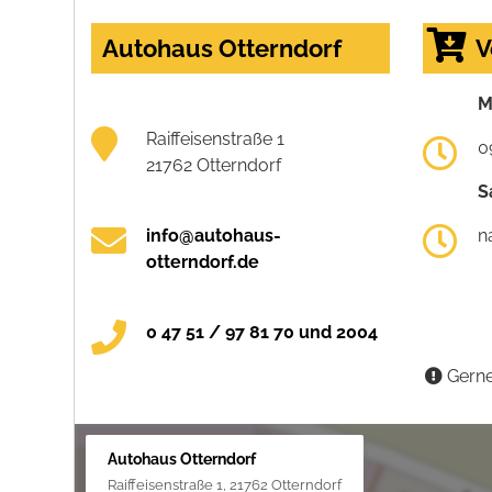
Autohaus Otterndorf
V
M
Raiffeisenstraße 1
0
21762 Otterndorf
S
info@autohaus-
n
otterndorf.de
0 47 51 / 97 81 70 und 2004
Gerne
Autohaus Otterndorf
Raiffeisenstraße 1, 21762 Otterndorf