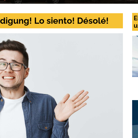
E
digung! Lo siento! Désolé!
u