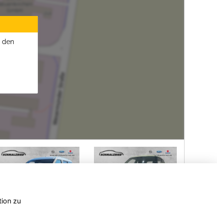
u den
tion zu