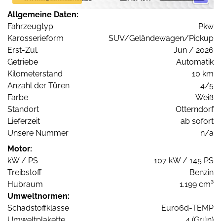
Allgemeine Daten:
Fahrzeugtyp
Pkw
Karosserieform
SUV/Geländewagen/Pickup
Erst-Zul.
Jun / 2026
Getriebe
Automatik
Kilometerstand
10 km
Anzahl der Türen
4/5
Farbe
Weiß
Standort
Otterndorf
Lieferzeit
ab sofort
Unsere Nummer
n/a
Motor:
kW / PS
107 kW / 145 PS
Treibstoff
Benzin
Hubraum
1.199 cm³
Umweltnormen:
Schadstoffklasse
Euro6d-TEMP
Umweltplakette
4 (Grün)