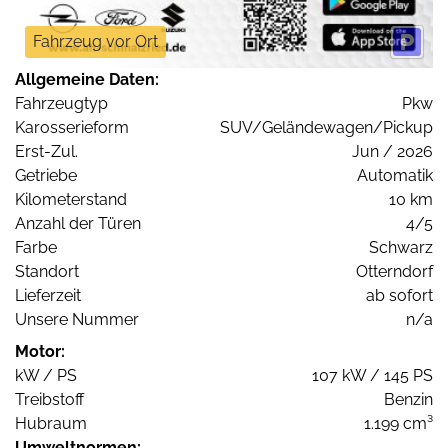
Fahrzeug vor Ort
Allgemeine Daten:
Fahrzeugtyp
Pkw
Karosserieform
SUV/Geländewagen/Pickup
Erst-Zul.
Jun / 2026
Getriebe
Automatik
Kilometerstand
10 km
Anzahl der Türen
4/5
Farbe
Schwarz
Standort
Otterndorf
Lieferzeit
ab sofort
Unsere Nummer
n/a
Motor:
kW / PS
107 kW / 145 PS
Treibstoff
Benzin
Hubraum
1.199 cm³
Umweltnormen: