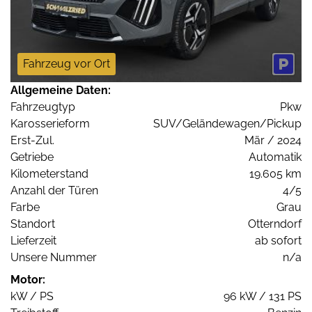
Fahrzeug vor Ort
Allgemeine Daten:
Fahrzeugtyp
Pkw
Karosserieform
SUV/Geländewagen/Pickup
Erst-Zul.
Mär / 2024
Getriebe
Automatik
Kilometerstand
19.605 km
Anzahl der Türen
4/5
Farbe
Grau
Standort
Otterndorf
Lieferzeit
ab sofort
Unsere Nummer
n/a
Motor:
kW / PS
96 kW / 131 PS