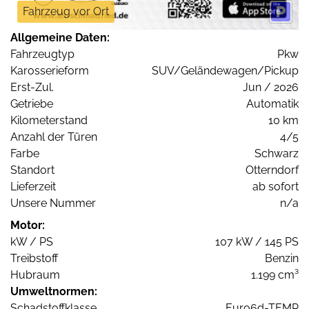
Fahrzeug vor Ort
Allgemeine Daten:
Fahrzeugtyp
Pkw
Karosserieform
SUV/Geländewagen/Pickup
Erst-Zul.
Jun / 2026
Getriebe
Automatik
Kilometerstand
10 km
Anzahl der Türen
4/5
Farbe
Schwarz
Standort
Otterndorf
Lieferzeit
ab sofort
Unsere Nummer
n/a
Motor:
kW / PS
107 kW / 145 PS
Treibstoff
Benzin
Hubraum
1.199 cm³
Umweltnormen:
Schadstoffklasse
Euro6d-TEMP