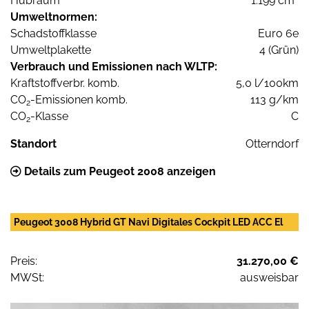
Hubraum
1.199 cm³
Umweltnormen:
Schadstoffklasse
Euro 6e
Umweltplakette
4 (Grün)
Verbrauch und Emissionen nach WLTP:
Kraftstoffverbr. komb.
5,0 l/100km
CO
-Emissionen komb.
113 g/km
2
CO
-Klasse
C
2
Standort
Otterndorf
Details zum Peugeot 2008 anzeigen
Peugeot 3008 Hybrid GT Navi Digitales Cockpit LED ACC El
Preis:
31.270,00 €
MWSt:
ausweisbar