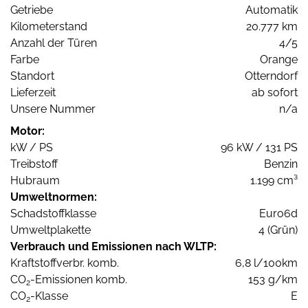
Getriebe
Automatik
Kilometerstand
20.777 km
Anzahl der Türen
4/5
Farbe
Orange
Standort
Otterndorf
Lieferzeit
ab sofort
Unsere Nummer
n/a
Motor:
kW / PS
96 kW / 131 PS
Treibstoff
Benzin
Hubraum
1.199 cm³
Umweltnormen:
Schadstoffklasse
Euro6d
Umweltplakette
4 (Grün)
Verbrauch und Emissionen nach WLTP:
Kraftstoffverbr. komb.
6,8 l/100km
CO
-Emissionen komb.
153 g/km
2
CO
-Klasse
E
2