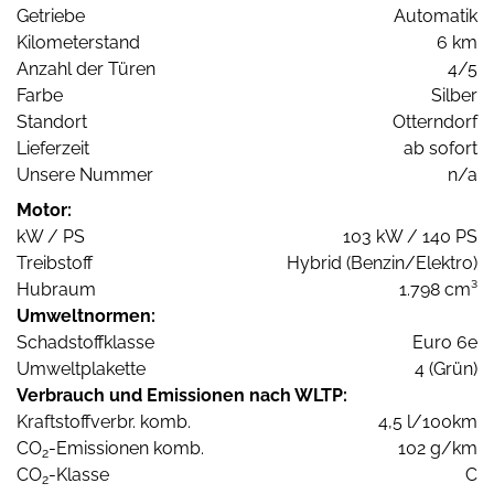
Getriebe
Automatik
Kilometerstand
6 km
Anzahl der Türen
4/5
Farbe
Silber
Standort
Otterndorf
Lieferzeit
ab sofort
Unsere Nummer
n/a
Motor:
kW / PS
103 kW / 140 PS
Treibstoff
Hybrid (Benzin/Elektro)
Hubraum
1.798 cm³
Umweltnormen:
Schadstoffklasse
Euro 6e
Umweltplakette
4 (Grün)
Verbrauch und Emissionen nach WLTP:
Kraftstoffverbr. komb.
4,5 l/100km
CO
-Emissionen komb.
102 g/km
2
CO
-Klasse
C
2