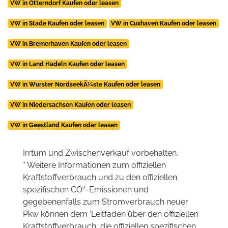
VW in Otterndorf Kaufen oder leasen
VW in Stade Kaufen oder leasen
VW in Cuxhaven Kaufen oder leasen
VW in Bremerhaven Kaufen oder leasen
VW in Land Hadeln Kaufen oder leasen
VW in Wurster NordseekÃ¼ste Kaufen oder leasen
VW in Niedersachsen Kaufen oder leasen
VW in Geestland Kaufen oder leasen
Irrtum und Zwischenverkauf vorbehalten.
* Weitere Informationen zum offiziellen
Kraftstoffverbrauch und zu den offiziellen
2
spezifischen CO
-Emissionen und
gegebenenfalls zum Stromverbrauch neuer
Pkw können dem 'Leitfaden über den offiziellen
Kraftstoffverbrauch, die offiziellen spezifischen