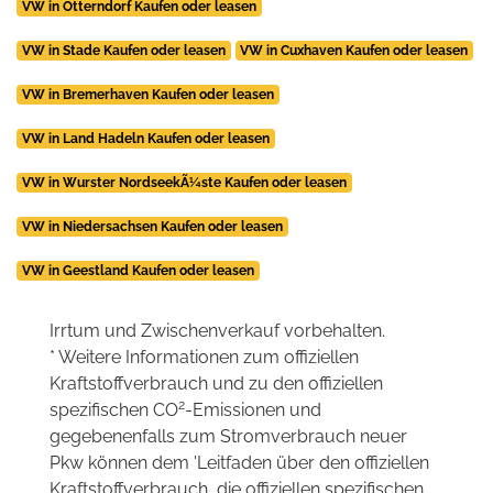
VW in Otterndorf Kaufen oder leasen
VW in Stade Kaufen oder leasen
VW in Cuxhaven Kaufen oder leasen
VW in Bremerhaven Kaufen oder leasen
VW in Land Hadeln Kaufen oder leasen
VW in Wurster NordseekÃ¼ste Kaufen oder leasen
VW in Niedersachsen Kaufen oder leasen
VW in Geestland Kaufen oder leasen
Irrtum und Zwischenverkauf vorbehalten.
* Weitere Informationen zum offiziellen
Kraftstoffverbrauch und zu den offiziellen
2
spezifischen CO
-Emissionen und
gegebenenfalls zum Stromverbrauch neuer
Pkw können dem 'Leitfaden über den offiziellen
Kraftstoffverbrauch, die offiziellen spezifischen