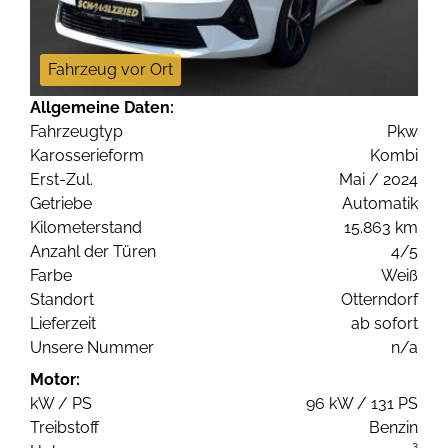
Fahrzeug vor Ort
Allgemeine Daten:
Fahrzeugtyp
Pkw
Karosserieform
Kombi
Erst-Zul.
Mai / 2024
Getriebe
Automatik
Kilometerstand
15.863 km
Anzahl der Türen
4/5
Farbe
Weiß
Standort
Otterndorf
Lieferzeit
ab sofort
Unsere Nummer
n/a
Motor:
kW / PS
96 kW / 131 PS
Treibstoff
Benzin