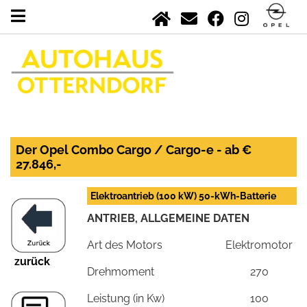
Der Opel Combo Cargo / Cargo-e - ab €
27.846,-
Elektroantrieb (100 kW) 50-kWh-Batterie
ANTRIEB, ALLGEMEINE DATEN
Art des Motors
Elektromotor
zurück
Drehmoment
270
Leistung (in Kw)
100