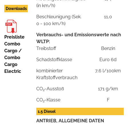
(in km/h)
Downloads
Beschleunigung (Sek.
11,0
0 - 100 km/h)
Verbrauchs- und Emissionswerte nach
Preisliste
WLTP:
Combo
Treibstoff
Benzin
Cargo /
Combo
Schadstoffklasse
Euro 6d
Cargo
kombinierter
7,6 l/100km
Electric
Kraftstoffverbrauch
CO
-Ausstoß
171 g/km
2
CO
-Klasse
F
2
1.5 Diesel
ANTRIEB, ALLGEMEINE DATEN