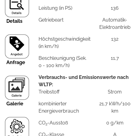
Leistung (in PS)
136
Getriebeart
Automatik-
Details
Elektroantrieb
Höchstgeschwindigkeit
132
(in km/h)
Beschleunigung (Sek.
11,7
Anfrage
0 - 100 km/h)
Verbrauchs- und Emissionswerte nach
WLTP:
Treibstoff
Strom
Galerie
kombinierter
21,7 kWh/100
Energieverbrauch
km
CO
-Ausstoß
0 g/km
2
CO
-Klasse
A