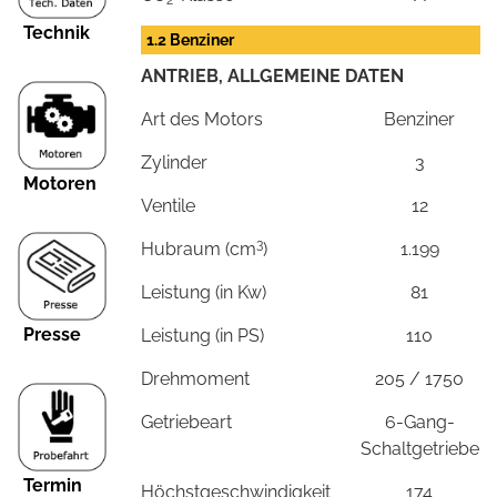
2
Technik
1.2 Benziner
ANTRIEB, ALLGEMEINE DATEN
Art des Motors
Benziner
Zylinder
3
Motoren
Ventile
12
3
Hubraum (cm
)
1.199
Leistung (in Kw)
81
Presse
Leistung (in PS)
110
Drehmoment
205 / 1750
Getriebeart
6-Gang-
Schaltgetriebe
Termin
Höchstgeschwindigkeit
174