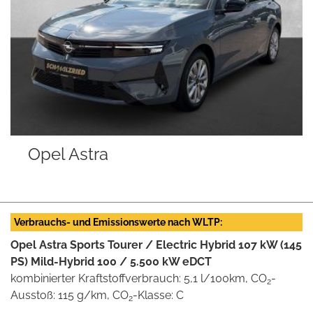
l Astra
Fiat D
Verbrauchs- und Emissionswerte nach WLTP:
Opel Astra Sports Tourer / Electric Hybrid 107 kW (145
PS) Mild-Hybrid 100 / 5.500 kW eDCT
kombinierter Kraftstoffverbrauch: 5,1 l/100km, CO
-
2
Ausstoß: 115 g/km, CO
-Klasse: C
2