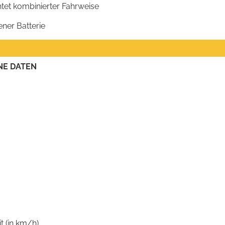
htet kombinierter Fahrweise
ener Batterie
NE DATEN
 (in km/h)