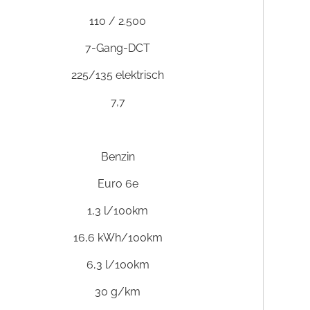
110 / 2.500
7-Gang-DCT
225/135 elektrisch
7,7
Benzin
Euro 6e
1,3 l/100km
16,6 kWh/100km
6,3 l/100km
30 g/km