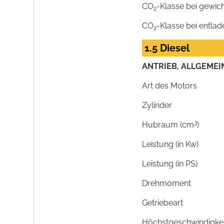
CO
-Klasse bei gewic
2
CO
-Klasse bei entlad
2
1.5 Diesel
ANTRIEB, ALLGEMEI
Art des Motors
Zylinder
3
Hubraum (cm
)
Leistung (in Kw)
Leistung (in PS)
Drehmoment
Getriebeart
Höchstgeschwindigkeit