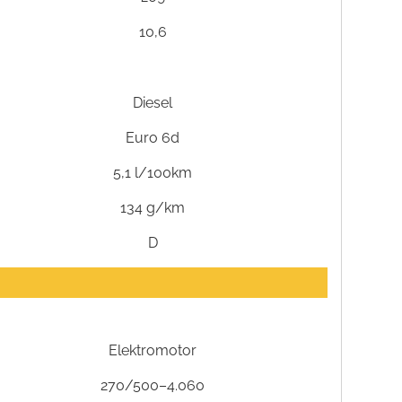
10,6
Diesel
Euro 6d
5,1 l/100km
134 g/km
D
Elektromotor
270/500–4.060