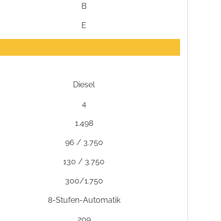
B
E
Diesel
4
1.498
96 / 3.750
130 / 3.750
300/1.750
8-Stufen-Automatik
209