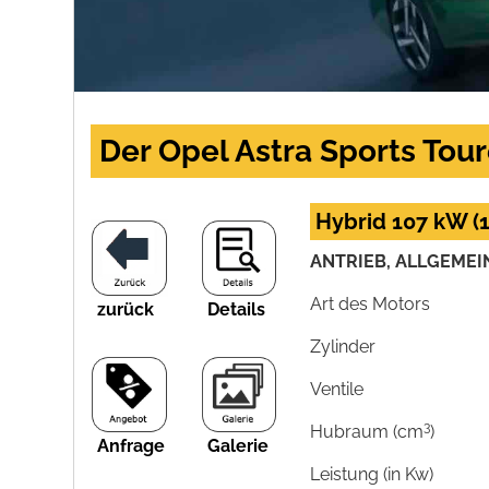
Der Opel Astra Sports Toure
Hybrid 107 kW (1
ANTRIEB, ALLGEMEI
Art des Motors
zurück
Details
Zylinder
Ventile
3
Hubraum (cm
)
Anfrage
Galerie
Leistung (in Kw)