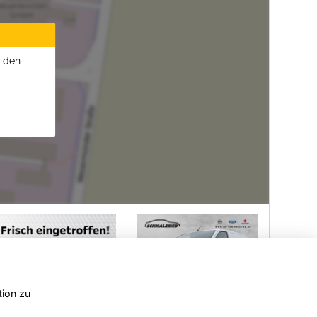
u den
tion zu