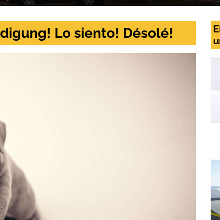
E
digung! Lo siento! Désolé!
u