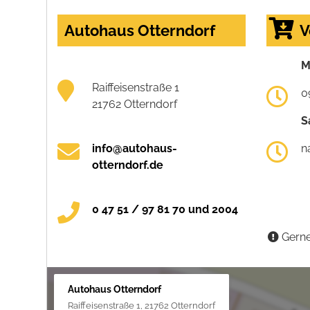
Autohaus Otterndorf
V
M
Raiffeisenstraße 1
0
21762 Otterndorf
S
info@autohaus-
n
otterndorf.de
0 47 51 / 97 81 70 und 2004
Gerne
Autohaus Otterndorf
Raiffeisenstraße 1, 21762 Otterndorf