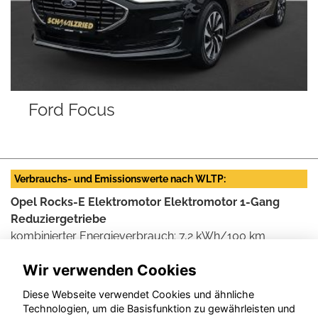
Ford Focus
Verbrauchs- und Emissionswerte nach WLTP:
Opel Rocks-E Elektromotor Elektromotor 1-Gang
Reduziergetriebe
kombinierter Energieverbrauch: 7,2 kWh/100 km
kWh/100 km, CO
-Ausstoß: 0 g/km, CO
-Klasse: A
2
2
Wir verwenden Cookies
Weitere Informationen zum offiziellen Kraftstoff- und
Diese Webseite verwendet Cookies und ähnliche
Stromverbrauch und den offiziellen spezifischen CO2-
Technologien, um die Basisfunktion zu gewährleisten und