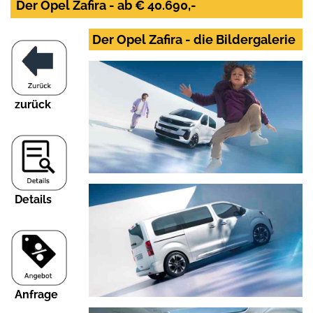
Der Opel Zafira - ab € 40.690,-
Der Opel Zafira - die Bildergalerie
zurück
Details
Anfrage