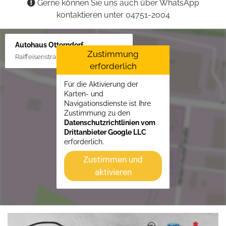
Gerne können Sie uns auch über WhatsApp
kontaktieren unter 04751-2004
Autohaus Otterndorf
Zustimmung
Raiffeisenstraße 1, 21762 Otterndorf
erforderlich
Für die Aktivierung der
Karten- und
Navigationsdienste ist Ihre
Zustimmung zu den
Datenschutzrichtlinien vom
Drittanbieter Google LLC
erforderlich.
Zustimmen und
aktivieren