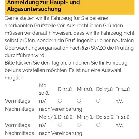
Anmeldung zur Haupt- und
Abgasuntersuchung
Gerne stellen wir Ihr Fahrzeug für Sie bei einer
anerkannten Prüfstelle vor. Aus rechtlichen Gründen
müssen wir darauf hinweisen, dass wir Ihr Fahrzeug nicht
selbst prüfen, sondern ein Prüf-Ingenieur einer neutralen
Überwachungsorganisation nach §29 StVZO die Prüfung
durchführen wird.
Bitte klicken Sie den Tag an, an denen Sie Ihr Fahrzeug
bei uns vorstellen möchten. Es ist nur eine Auswahl
möglich:
Mo
Di 11.8.
Mi 12.8.
Do 13.8.
Fr 14.8.
10.8.
Vormittags
n.V.
n.V.
Nachmittags
nach Vereinbarung
Mo 17.8.
Di 18.8.
Mi 19.8.
Do 20.8.
Fr 21.8.
Vormittags
n.V.
n.V.
Nachmittags
nach Vereinbarung