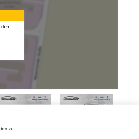
u den
tion zu