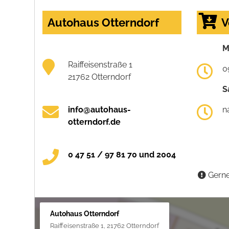
Autohaus Otterndorf
V
M
Raiffeisenstraße 1
0
21762 Otterndorf
S
info@autohaus-
n
otterndorf.de
0 47 51 / 97 81 70 und 2004
Gerne
Autohaus Otterndorf
Raiffeisenstraße 1, 21762 Otterndorf