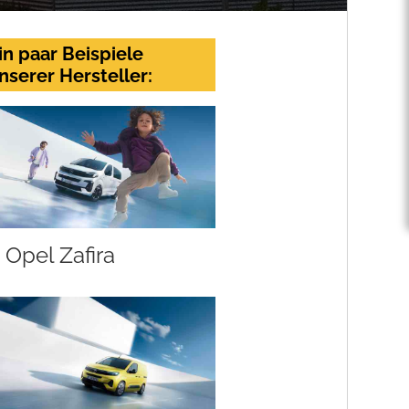
in paar Beispiele
nserer Hersteller:
Opel Zafira