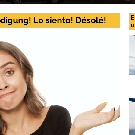
E
digung! Lo siento! Désolé!
u